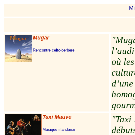
Mi
Mugar
"Mugar
l’audi
Rencontre celto-berbère
où le
cultur
d’une
homog
gourm
Taxi Mauve
"Taxi 
débuts
Musique irlandaise