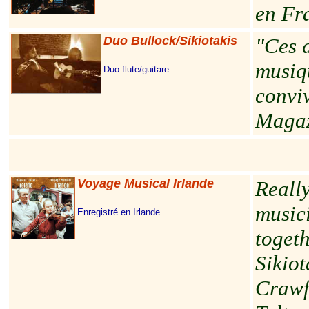
en Fr
Duo Bullock/Sikiotakis
"Ces 
musiqu
Duo flute/guitare
conviv
Magaz
Voyage Musical Irlande
Really
musici
Enregistré en Irlande
toget
Sikiot
Crawf